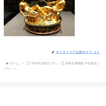
オーストリア公認ガイド ユミ
ホーム
市内半日観光プラン
美術史博物館 半日観光ツ
アー