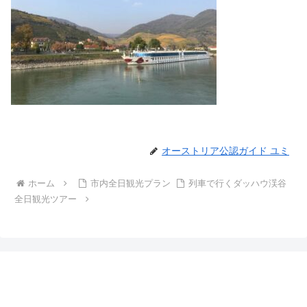
オーストリア公認ガイド ユミ
ホーム
市内全日観光プラン
列車で行くダッハウ渓谷
全日観光ツアー