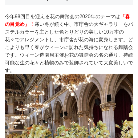
今年98回目を迎える花の舞踏会の2020年のテーマは
「春
の目覚め」！
寒い冬が続く中、市庁舎の大ギャラリーをパ
ステルカラーを主とした色とりどりの美しい10万本の
花々でアレジメントし、市庁舎が花の海に変身します。ど
こよりも早く春がウィーンに訪れた気持ちになれる舞踏会
です。ウィーン造園局主催お花の舞踏会の名の通り、持続
可能な生の花々と植物のみで装飾されていて大変美しいで
す。