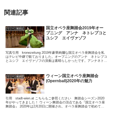
関連記事
国立オペラ座舞踏会2019年オー
ウィーン舞踏会
プニング アンナ ネトレプコと
ユシフ エイヴァゾフ
写真引用 kronezeitung 2019年豪華絢爛な国立オペラ座舞踏会を私
はテレビ中継で観ておりました。オープニングのアンナ ネトレプコ
とユシフ エイヴァゾフの演奏は素晴らしかったです。アンナネトレ
プコはオープニングで歌うことに大役を感...
ウィーン国立オペラ座舞踏会
ウィーン舞踏会
(Opernball)2020年の魅力
引用 stadt-wien.at こちらもご参照ください 舞踏会シーズン2020
年がやってきました！ ウィーン舞踏会の頂点である『国立オペラ座
舞踏会』 2020年は2月20日に開催され、オペラ座舞踏会で初めてデ
ビュタントで同性(女性)カップ...