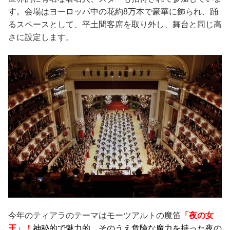
す。会場はヨーロッパ中の花約8万本で豪華に飾られ、踊
るスペースとして、平土間客席を取り外し、舞台と同じ高
さに設定します。
今年のティアラのテーマはモーツアルトの魔笛
「夜の女
王」！
神秘的で魅力的、そのうえ危険な魔力を持った夜の