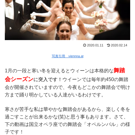
2020.01.11
2020.02.14
写真引用 viennna.at
舞踏
1月の一段と寒い冬を迎えるとウィーンは本格的な
会シーズン
に突入です！
ウイーンでは毎年約450の舞踏
会が開催されていますので、今夜もどこかの舞踏会で明け
方まで踊り明かしている人達がいるわけです。
寒さが苦手な私は華やかな舞踏会があるから、楽しく冬を
過ごすことが出来るかな(笑)と思う事もあります。さて、
下の動画は国立オペラ座での舞踏会「オペルンバル」の様
子です！