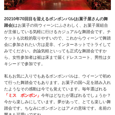
20210年70回目を迎えるボンボンバル(お菓子屋さんの舞
踏会)
はお菓子の街ウィーンにふさわしく、お菓子屋組合
が主催している気軽に行けるカジュアルな舞踏会です。チ
ケットも比較的取りやすいので、これからウィーンで舞踏
会に参加されたい方は是非、インターネットでトライして
みでください。勿論気軽といっても正式な舞踏会ですか
ら、女性参加者は裾は床まで届くドレスコート、男性はタ
キシードで参加です。
私もお気に入りでもあるボンボンバルは、ウイーンで初め
て行った舞踏会でもあります。お菓子の国へ足を踏み入れ
たようなその感動は今でも覚えています。毎年選ばれる
「ミス ボンボン」
今年はどなたが選ばれるでしょうか？
今から楽しみにしています。
夢があって、とても楽しい舞
踏会です。ちなみにボンボンとはアメの意味です。名前の
響きも可愛いですね。