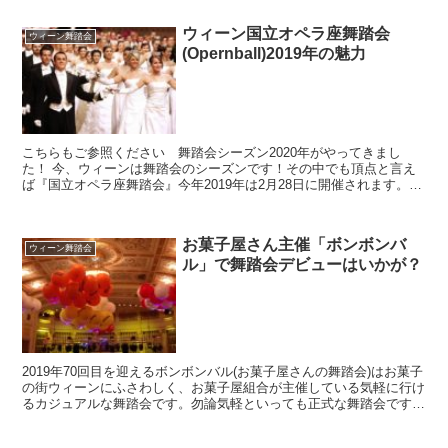
ウィーン国立オペラ座舞踏会
ウィーン舞踏会
(Opernball)2019年の魅力
こちらもご参照ください 舞踏会シーズン2020年がやってきまし
た！ 今、ウィーンは舞踏会のシーズンです！その中でも頂点と言え
ば『国立オペラ座舞踏会』今年2019年は2月28日に開催されます。
今年はオペラ座生誕150年と記念すべき年でもあり...
お菓子屋さん主催「ボンボンバ
ウィーン舞踏会
ル」で舞踏会デビューはいかが？
2019年70回目を迎えるボンボンバル(お菓子屋さんの舞踏会)はお菓子
の街ウィーンにふさわしく、お菓子屋組合が主催している気軽に行け
るカジュアルな舞踏会です。勿論気軽といっても正式な舞踏会ですか
ら、女性参加者は裾は床まで届くドレスコート、男...