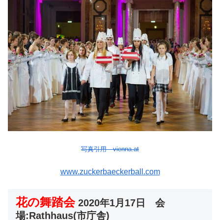
写真引用 vienna.at
www.zuckerbaeckerball.com
花の舞踏会
2020年1月17日
会
場:
Rathhaus(市庁舎)