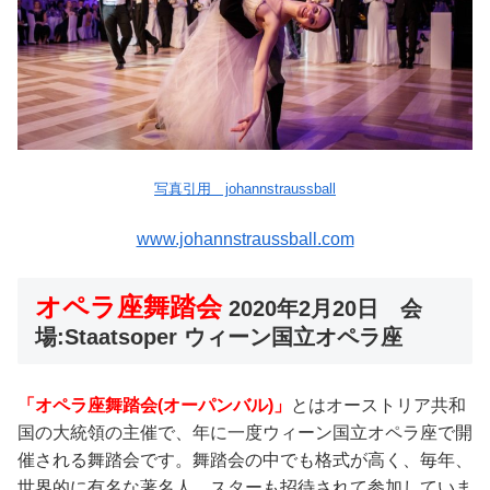
写真引用 johannstraussball
www.johannstraussball.com
オペラ座舞踏会
2020年2月20日 会
場:Staatsoper ウィーン国立オペラ座
「オペラ座舞踏会(オーパンバル)」
とはオーストリア共和
国の大統領の主催で、年に一度ウィーン国立オペラ座で開
催される舞踏会です。舞踏会の中でも格式が高く、毎年、
世界的に有名な著名人、スターも招待されて参加していま