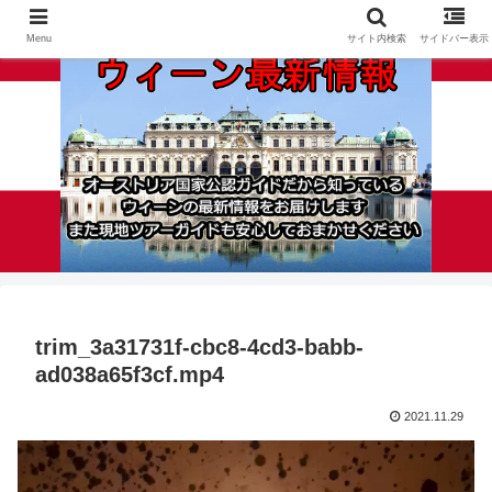
Menu
サイト内検索
サイドバー表示
trim_3a31731f-cbc8-4cd3-babb-
ad038a65f3cf.mp4
2021.11.29
動
画