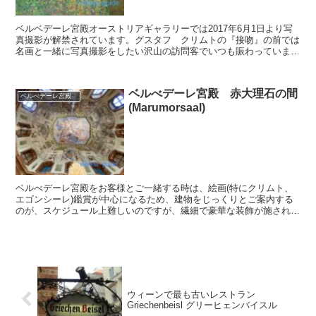
ベルベデーレ宮殿オーストリアギャラリーでは2017年6月1日より写
真撮影が解禁されています。グスタフ クリムトの『接吻』の前では
名画と一緒に写真撮影をしたい沢山の訪問客でいつも賑わっています
門外不出のこの作品を目の前にすると、画集で見るよ...
ベルべデーレ宮殿 赤大理石の間
ベルべデーレ宮殿
(Marumorsaal)
ベルべデーレ宮殿をお客様とご一緒する時は、絵画(特にクリムト、
エゴンシーレ)鑑賞が中心になるため、建物をじっくりとご案内する
のが、スケジュール上難しいのですが、繊細で豪華な装飾が施されて
おり、見ごたえのある宮殿です。結婚式も宮殿内では行うこ...
ウィーンで最も古いレストラン
Griechenbeisl グリーヒェンバイスル