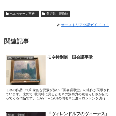
ベルべデーレ宮殿
美術館 博物館
オーストリア公認ガイド ユミ
関連記事
モネ特別展 国会議事堂
アルベルティーナ美術館
モネの作品中で印象的な要素が強い『国会議事堂』の連作が展示され
ています。改めて3枚同時に見るとモネの洞察力の素晴らしさが伝わ
ってくる作品です。 1899年～1901の間モネは度々ロンドンを訪れま
した。モネの息子が留学先のロンドンで病気になっ...
『ヴィレンドルフのヴィーナス』
美術館 博物館