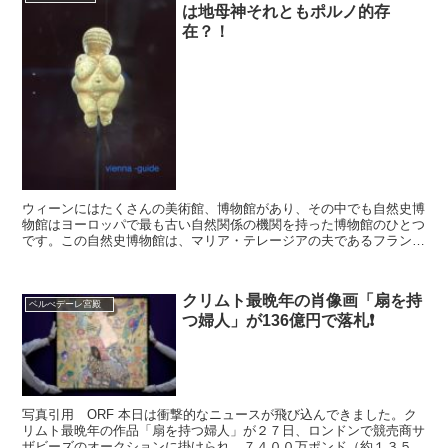
は地母神それともポルノ的存
在？！
ウィーンにはたくさんの美術館、博物館があり、その中でも自然史博
物館はヨーロッパで最も古い自然関係の機関を持った博物館のひとつ
です。この自然史博物館は、マリア・テレージアの夫であるフランツ
シュテファンのコレクションをベースとして築かれました。...
クリムト最晩年の肖像画「扇を持
ベルべデーレ宮殿
つ婦人」が136億円で落札❗️
写真引用 ORF 本日は衝撃的なニュースが飛び込んできました。ク
リムト最晩年の作品「扇を持つ婦人」が２７日、ロンドンで競売商サ
ザビーズのオークションに掛けられ、７４００万ポンド（約１３５億