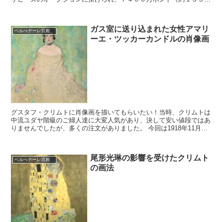
９０００万円）で落札されたとの事。落札したのは香港を...
ガス室に送り込まれた女性アマリ
ベルべデーレ宮殿
ーエ・ツッカーカンドルの肖像画
グスタフ・クリムトに肖像画を描いてもらいたい！当時、クリムトは
中流ユダヤ階級のご婦人達に大変人気があり、決して安い値段ではあ
りませんでしたが、多くの注文がありました。 今回は1918年11月、
グスタフクリムトが亡くなった後に、彼の最後のアト...
尾形光琳の影響を受けたクリムト
ベルべデーレ宮殿
の画法