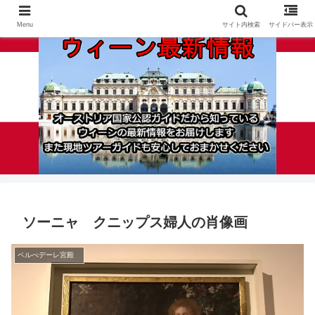
Menu
サイト内検索
サイドバー表示
ソーニャ クニップス婦人の肖像画
ベルべデーレ宮殿