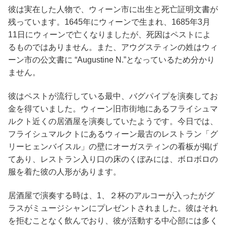
彼は実在した人物で、ウィーン市に出生と死亡証明文書が
残っています。1645年にウィーンで生まれ、1685年3月
11日にウィーンで亡くなりましたが、死因はペストによ
るものではありません。また、アウグスティンの姓はウィ
ーン市の公文書に “Augustine N.”となっているため分かり
ません。
彼はペストが流行している最中、バグパイプを演奏してお
金を得ていました。ウィーン旧市街地にあるフライシュマ
ルクト近くの居酒屋を演奏していたようです。今日では、
フライシュマルクトにあるウィーン最古のレストラン「グ
リーヒェンバイスル」の壁にオーガスティンの看板が掲げ
てあり、レストラン入り口の床のくぼみには、ボロボロの
服を着た彼の人形があります。
居酒屋で演奏する時は、1、２杯のアルコーが入ったがグ
ラスがミュージシャンにプレゼントされました。彼はそれ
を拒むことなく飲んでおり、彼が活動する中心部には多く