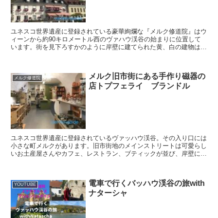
ユネスコ世界遺産に登録されている豪華絢爛な『メルク修道院』はウ
ィーンから約90キロメートル西のヴァハウ渓谷の始まりに位置して
います。街を見下ろすかのように岸壁に建てられた黄、白の建物はオ
ーストリアを代表するバロック建築で、まるでおとぎの国を...
メルク旧市街にある手作り磁器の
メルク修道院
店トプフェライ ブランドル
ユネスコ世界遺産に登録されているヴァッハウ渓谷。その入り口には
小さな町メルクがあります。旧市街地のメインストリートは可愛らし
いお土産屋さんやカフェ、レストラン、ブティックが並び、岸壁には
白と黄色の鮮やかなメルク修道院が城下町を見下ろすかのよ...
電車で行くバッハウ渓谷の旅with
YOUTUBE
ナターシャ