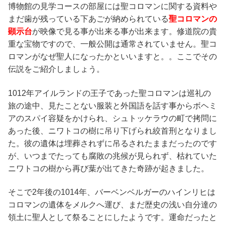
博物館の見学コースの部屋には聖コロマンに関する資料や
まだ歯が残っている下あごが納められている
聖コロマンの
顕示台
が映像で見る事が出来る事が出来ます。修道院の貴
重な宝物ですので、一般公開は通常されていません。聖コ
ロマンがなぜ聖人になったかといいますと。。ここでその
伝説をご紹介しましょう。
1012年アイルランドの王子であった聖コロマンは巡礼の
旅の途中、見たことない服装と外国語を話す事からボヘミ
アのスパイ容疑をかけられ、シュトッケラウの町で拷問に
あった後、ニワトコの樹に吊り下げられ絞首刑となりまし
た。彼の遺体は埋葬されずに吊るされたままだったのです
が、いつまでたっても腐敗の兆候が見られず、枯れていた
ニワトコの樹から再び葉が出てきた奇跡が起きました。
そこで2年後の1014年、バーベンベルガーのハインリヒは
コロマンの遺体をメルクへ運び、まだ歴史の浅い自分達の
領土に聖人として祭ることにしたようです。運命だったと