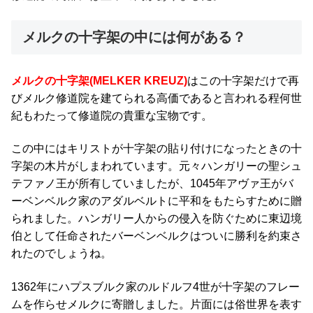
メルクの十字架の中には何がある？
メルクの十字架
(MELKER KREUZ)
はこの十字架だけで再
びメルク修道院を建てられる高価であると言われる程何世
紀もわたって修道院の貴重な宝物です。
この中にはキリストが十字架の貼り付けになったときの十
字架の木片がしまわれています。元々ハンガリーの聖シュ
テファノ王が所有していましたが、
1045
年アヴァ王がバ
ーベンベルク家のアダルベルトに平和をもたらすために贈
られました。ハンガリー人からの侵入を防ぐために東辺境
伯として任命されたバーベンベルクはついに勝利を約束さ
れたのでしょうね。
1362
年にハ
プスブルク家のルドルフ
4
世が十字架のフレー
ムを作らせメルクに寄贈しました。片面には俗世界を表す