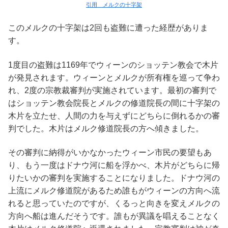
引用 メルクの十字架
このメルクの十字架は2回も盗難に遭った経歴がありま
す。
1度目の盗難は1169年でウィーンのショッテン教会で木片
が発見されます。ウィーンとメルクが所有権を巡って争わ
れ、2度の宗教裁審判が実施されています。最初の審判で
はショッテン教会院長とメルクの修道院長の間に十字架の
木片を立たせ、人間の力を与えずにどちらに倒れるかの審
判でした。木片はメルク修道院長の方へ傾きました。
その審判に納得がいかなかったウィーン市民の要望もあ
り、もう一度はドナウ河に船を浮かべ、木片がどちらに帰
りたいかの審判を実施することになりました。ドナウ河の
上流にメルク修道院があるため誰もがウィーンの方向へ流
れると思っていたのですが、くるっと向きを変えメルクの
方向へ船は進んだそうです。誰もが異議を唱えることなく