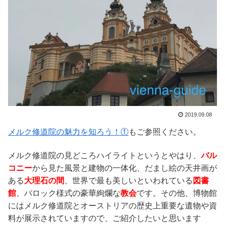
2019.09.08
メルク修道院の魅力を知ろう！①
もご参照ください。
メルク修道院の見どころハイライトというとやはり、
バル
コニー
から見た風景と建物の一体化、だまし絵の天井画が
ある
大理石の間
、世界で最も美しいといわれている
図書
館
、バロック様式の豪華絢爛な
教会
です。その他、博物館
にはメルク修道院とオーストリアの歴史上重要な遺物や資
料が展示されていますので、ご紹介したいと思います