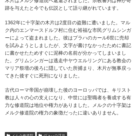
木片はメルク修道院へ返還されました。宗教審判は神が奇
跡を与えたと今でも伝説として語り継がれています。
1362年に十字架の木片は2度目の盗難に遭いました。マル
ク内のエンマースドルフ村に住む裕福な市民グリムシンガ
ーによって盗まれました。彼はプラハのカール6世に売却
を試みようとしましたが、文字が書けなかったために書記
に書かせたためすぐに泥棒の名前が分かってしまいまし
た。グリムシンガーは逃走中ヤウエルリングにある教会の
マリア祭壇の後ろに隠していた所捕まり、木片が無事戻っ
てきた後すぐに死刑になりました。
古代ローマ帝国が崩壊した後のヨーロッパでは、キリスト
教は人々の心の支えになり、中世には聖職者を養成する有
力な修道院は地位や権力がありました。メルクの十字架は
メルク修道院の権力の象徴だったに違いありません。
メルク修道院
ヴァハウ渓谷