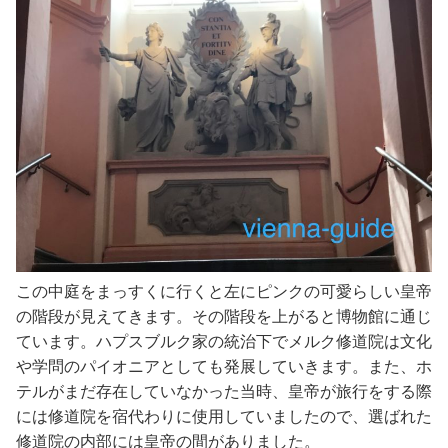
この中庭をまっすくに行くと左にピンクの可愛らしい皇帝
の階段が見えてきます。その階段を上がると博物館に通じ
ています。ハプスブルク家の統治下でメルク修道院は文化
や学問のパイオニアとしても発展していきます。また、ホ
テルがまだ存在していなかった当時、皇帝が旅行をする際
には修道院を宿代わりに使用していましたので、選ばれた
修道院の内部には皇帝の間がありました。