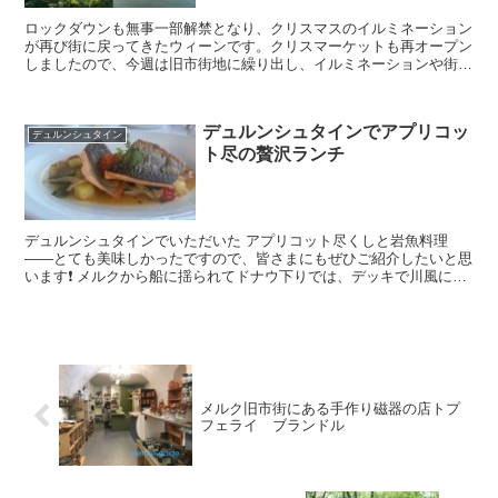
ロックダウンも無事一部解禁となり、クリスマスのイルミネーション
が再び街に戻ってきたウィーンです。クリスマーケットも再オープン
しましたので、今週は旧市街地に繰り出し、イルミネーションや街の
様子を写真と動画を収めて、皆様にご報告させて頂きますね...
デュルンシュタインでアプリコッ
デュルンシュタイン
ト尽の贅沢ランチ
デュルンシュタインでいただいた アプリコット尽くしと岩魚料理
――とても美味しかったですので、皆さまにもぜひご紹介したいと思
います❗️ メルクから船に揺られてドナウ下りでは、デッキで川風に吹
かれ、葡萄畑や古城を眺めながら進む時間は格別でした（...
メルク旧市街にある手作り磁器の店トプ
フェライ ブランドル