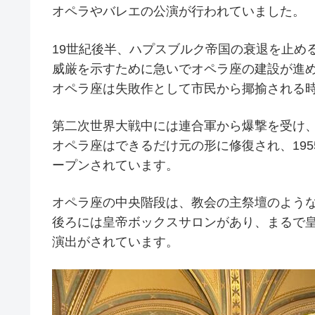
オペラやバレエの公演が行われていました。
19世紀後半、ハプスブルク帝国の衰退を止め
威厳を示すために急いでオペラ座の建設が進
オペラ座は失敗作として市民から揶揄される
第二次世界大戦中には連合軍から爆撃を受け、
オペラ座はできるだけ元の形に修復され、19
ープンされています。
オペラ座の中央階段は、教会の主祭壇のよう
後ろには皇帝ボックスサロンがあり、まるで
演出がされています。