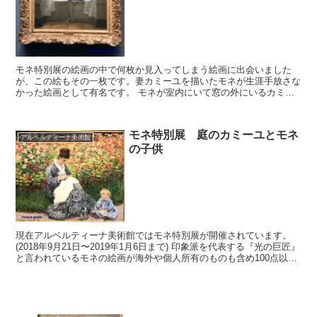
モネ特別展の絵画の中で何枚か見入ってしまう絵画に出会いました
が、この絵もその一枚です。妻カミーユを描いたモネが生涯手放さな
かった絵画として有名です。 モネが室内にいて窓の外にいるカミー
ユを呼び止めたのでしょうか。それともカミーユがモネに何か...
モネ特別展 庭のカミーユとモネ
アルベルティーナ美術館
の子供
現在アルベルティーナ美術館ではモネ特別展が開催されています。
(2018年9月21日〜2019年1月6日まで) 印象派を代表する『光の巨匠』
と言われているモネの絵画が海外や個人所有のものも含め100点以上
展示されており、見ごたえのある大規模な...