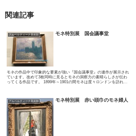
関連記事
モネ特別展 国会議事堂
アルベルティーナ美術館
モネの作品中で印象的な要素が強い『国会議事堂』の連作が展示され
ています。改めて3枚同時に見るとモネの洞察力の素晴らしさが伝わ
ってくる作品です。 1899年～1901の間モネは度々ロンドンを訪れま
した。モネの息子が留学先のロンドンで病気になっ...
モネ特別展 赤い頭巾のモネ婦人
アルベルティーナ美術館