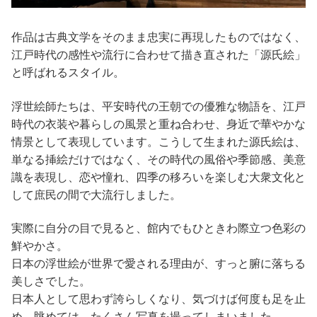
作品は古典文学をそのまま忠実に再現したものではなく、
江戸時代の感性や流行に合わせて描き直された「源氏絵」
と呼ばれるスタイル。
浮世絵師たちは、平安時代の王朝での優雅な物語を、江戸
時代の衣装や暮らしの風景と重ね合わせ、身近で華やかな
情景として表現しています。こうして生まれた源氏絵は、
単なる挿絵だけではなく、その時代の風俗や季節感、美意
識を表現し、恋や憧れ、四季の移ろいを楽しむ大衆文化と
して庶民の間で大流行しました。
実際に自分の目で見ると、館内でもひときわ際立つ色彩の
鮮やかさ。
日本の浮世絵が世界で愛される理由が、すっと腑に落ちる
美しさでした。
日本人として思わず誇らしくなり、気づけば何度も足を止
め、眺めては、たくさん写真を撮ってしまいました。