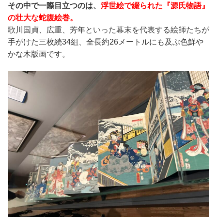
その中で一際目立つのは、
浮世絵で綴られた『源氏物語』
の壮大な蛇腹絵巻。
歌川国貞、広重、芳年といった幕末を代表する絵師たちが
手がけた三枚続34組、全長約26メートルにも及ぶ色鮮や
かな木版画です。