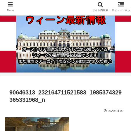
Menu
サイト内検索
サイドバー表示
90646313_232164711521583_1985374329
365331968_n
2020.04.02