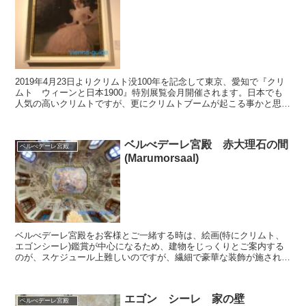
2019年4月23日よりクリムト没100年を記念して東京、愛知で『クリ
ムト ウィーンと日本1900』特別展覧会月開催されます。日本でも
人気の高いクリムトですが、更にクリムトブームが起こる事かと思い
ます。そこでひとつづつベルべデーレ宮殿に展示...
ベルべデーレ宮殿 赤大理石の間
ベルべデーレ宮殿
(Marumorsaal)
ベルべデーレ宮殿をお客様とご一緒する時は、絵画(特にクリムト、
エゴンシーレ)鑑賞が中心になるため、建物をじっくりとご案内する
のが、スケジュール上難しいのですが、繊細で豪華な装飾が施されて
おり、見ごたえのある宮殿です。結婚式も宮殿内では行うこ...
エゴン シーレ 家の壁
ベルべデーレ宮殿