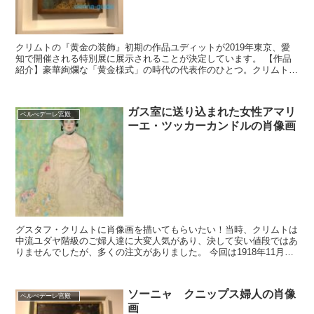
クリムトの『黄金の装飾』初期の作品ユディットが2019年東京、愛
知で開催される特別展に展示されることが決定しています。 【作品
紹介】豪華絢爛な「黄金様式」の時代の代表作のひとつ。クリムトが
はじめて本物の金箔を用いた油彩画とされます。旧約聖書...
ガス室に送り込まれた女性アマリ
ベルべデーレ宮殿
ーエ・ツッカーカンドルの肖像画
グスタフ・クリムトに肖像画を描いてもらいたい！当時、クリムトは
中流ユダヤ階級のご婦人達に大変人気があり、決して安い値段ではあ
りませんでしたが、多くの注文がありました。 今回は1918年11月、
グスタフクリムトが亡くなった後に、彼の最後のアト...
ソーニャ クニップス婦人の肖像
ベルべデーレ宮殿
画