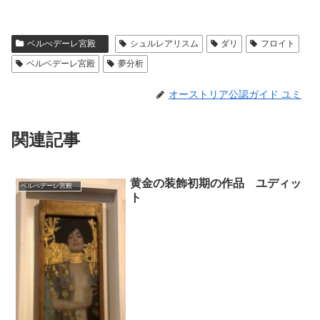
ベルべデーレ宮殿
シュルレアリスム
ダリ
フロイト
ベルベデーレ宮殿
夢分析
オーストリア公認ガイド ユミ
関連記事
黄金の装飾初期の作品 ユディッ
ベルべデーレ宮殿
ト