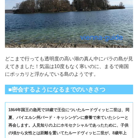
どこまで行っても透明度の高い湖の真ん中にバラの島が見
えてきました！気温は10度もなく寒いのに、まるで南国
にポッカリと浮かんでいる島のようです。
■
密会するようになるまでのいきさつ
1864
年国王の急死で
18
歳で王位についたルードヴィッヒ二世は、同
夏、バイエルン州バード・キッシンゲンに療養で来ていたシシーと
再会します。人見知りの上にホモセクシャルであったために、子供
の頃から女性とは距離を置いてたルードヴィッヒ二世が、
8
歳年上