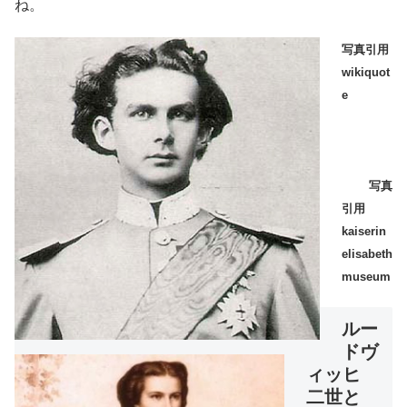
ね。
写真引用
wikiquot
e
写真
引用
kaiserin
elisabeth
museum
ルー
ドヴ
ィッヒ
二世と