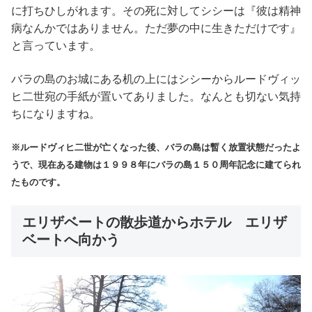
に打ちひしがれます。その死に対してシシーは『彼は精神
病なんかではありません。ただ夢の中に生きただけです』
と言っています。
バラの島のお城にある机の上にはシシーからルードヴィッ
ヒ二世宛の手紙が置いてありました。なんとも切ない気持
ちになりますね。
※
ルードヴィヒ二世が亡くなった後、バラの島は暫く放置状態だったよ
うで、現在ある建物は１９９８年にバラの島１５０周年記念に建てられ
たものです。
エリザベートの散歩道からホテル エリザ
ベートへ向かう