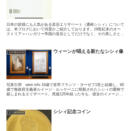
日本の皆様にも人気がある皇后エリザベート（通称シシィ）について
は、本ブログにおいて何度かご紹介しております。19世紀末のオー
ストリア＝ハンガリー帝国の皇后としてだけでなく、その美しさと魅
力は、オーストリアにとどまらず、現在も世界中で美人の象...
ウィーンが唱える新たなシシィ像
エリザベート
写真引用 wien info 16歳で皇帝フランツ・ヨーゼフ1世と結婚し、60
歳で無政府主義者ルイージ・ルッケーニに暗殺されたシシィの愛称で
親しまれるエリザベート。死後125年経った今も、彼女のイメージは
「美貌」「悲劇的な運命」で語り継がれ...
シシィ記念コイン
エリザベート