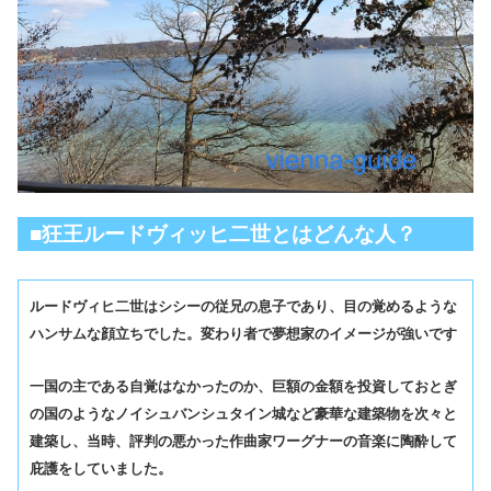
■
狂王ルードヴィッヒ二世とはどんな人？
ルードヴィヒ二世はシシーの従兄の息子であり、目の覚めるような
ハンサムな顔立ちでした。変わり者で夢想家のイメージが強いです
一国の主である自覚はなかったのか、巨額の金額を投資しておとぎ
の国のようなノイシュバンシュタイン城など豪華な建築物を次々と
建築し、当時、評判の悪かった作曲家ワーグナーの音楽に陶酔して
庇護をしていました。