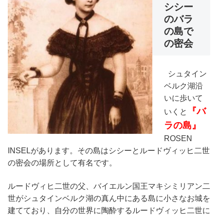
シシー
のバラ
の島で
の密会
シュタイン
ベルク湖沿
いに歩いて
『バ
いくと
ラの島』
ROSEN
INSEL
があります。その島はシシーとルードヴィッヒ二世
の密会の場所として有名です。
ルードヴィヒ二世の父、バイエルン国王マキシミリアン二
世がシュタインベルク湖の真ん中にある島に小さなお城を
建てており、自分の世界に陶酔するルードヴィッヒ二世に