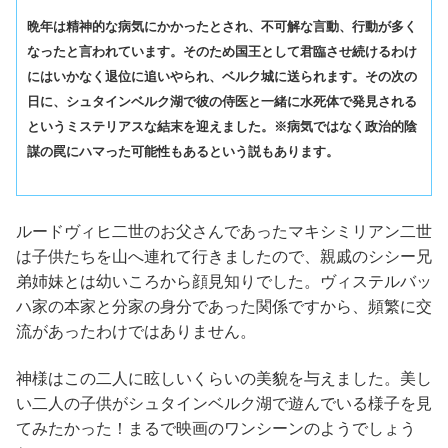
晩年は精神的な病気にかかったとされ、不可解な言動、行動が多く
なったと言われています。そのため国王として君臨させ続けるわけ
にはいかなく退位に追いやられ、ベルク城に送られます。その次の
日に、シュタインベルク湖で彼の侍医と一緒に水死体で発見される
というミステリアスな結末を迎えました。※病気ではなく政治的陰
謀の罠にハマった可能性もあるという説もあります。
ルードヴィヒ二世のお父さんであったマキシミリアン二世
は子供たちを山へ連れて行きましたので、親戚のシシー兄
弟姉妹とは幼いころから顔見知りでした。ヴィステルバッ
ハ家の本家と分家の身分であった関係ですから、頻繁に交
流があったわけではありません。
神様はこの二人に眩しいくらいの美貌を与えました。美し
い二人の子供がシュタインベルク湖で遊んでいる様子を見
てみたかった！まるで映画のワンシーンのようでしょう