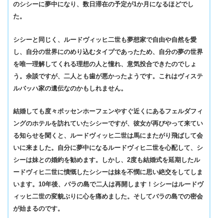
のシシーに夢中になり、数日滞在の予定が
1
か月になるほどでし
た。
シシーと同じく、ルードヴィッヒ二世も夢想家で自由や自然を愛
し、自分の世界にのめり込むタイプであったため、自分の夢の世界
を唯一理解してくれる理想の人と憧れ、意気投合できたのでしょ
う。余談ですが、二人とも歯が悪かったようです。これはヴィステ
ルバッハ家の遺伝なのかもしれません。
結婚しても度々ポッセンホーフェンやすぐ近くにあるフェルダフィ
ングのホテルを訪れていたシシーですが、彼女が再びやって来てい
る知らせを聞くと、ルードヴィッヒ二世は馬にまたがり飛ばして会
いに来ました。自分に夢中になるルードヴィヒ二世を心配して、シ
シーは妹との婚約を勧めます。しかし、
2
度も結婚式を延期したル
ードヴィヒ二世に憤慨したシシーは妹を不憫に思い絶交をしてしま
います。
10
年後、バラの島で二人は再開します！シシーはルードヴ
ィッヒ二世の変貌ぶりに心を痛めました。そしてバラの島での密会
が始まるのです。