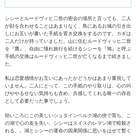
シシーとルードヴィヒ二世の密会の場所と言っても、二人
が顔を合わせることはあまりなく、島にあるお城の引き出
しにお互いが書いた手紙を置き交換をするのです。カギは
二人だけが持っていました。山に住むルードヴィッヒ二世
を『鷹』、自由に憧れ旅行を続けるシシーを『鳩』と呼ぶ
手紙の交換はルードヴィッヒ二世が亡くなるまで続きまし
た。
私は恋愛感情がお互いにあったかどうかはあまり重視して
いません。二人にとって、この手紙のやり取りは、心の叫
びややるせない気持ちも含め、共感してくれる唯一の存在
として必要だった事でしょう。
幼いころにこの美しいシュタインベルク湖の傍で育ち、こ
の湖で心の友を失い、シシーはスイスのレマン湖で暗殺さ
れる。。湖とシシーの運命の因果関係に思いをはせて暫く