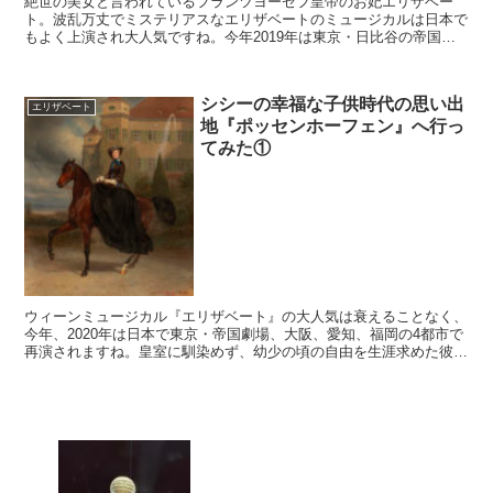
絶世の美女と言われているフランツヨーゼフ皇帝のお妃エリザベー
ト。波乱万丈でミステリアスなエリザベートのミュージカルは日本で
もよく上演され大人気ですね。今年2019年は東京・日比谷の帝国劇
場において6月7日（金）～8月26日（月）に3ヵ月連続...
シシーの幸福な子供時代の思い出
エリザベート
地『ポッセンホーフェン』へ行っ
てみた①
ウィーンミュージカル『エリザベート』の大人気は衰えることなく、
今年、2020年は日本で東京・帝国劇場、大阪、愛知、福岡の4都市で
再演されますね。皇室に馴染めず、幼少の頃の自由を生涯求めた彼女
の生き方をどのように日本で演じておられるのか私も大...