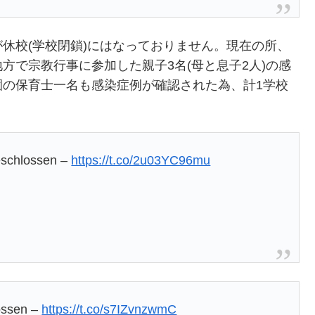
休校(学校閉鎖)にはなっておりません。現在の所、
方で宗教行事に参加した親子3名(母と息子2人)の感
園の保育士一名も感染症例が確認された為、計1学校
eschlossen –
https://t.co/2u03YC96mu
ossen –
https://t.co/s7IZvnzwmC