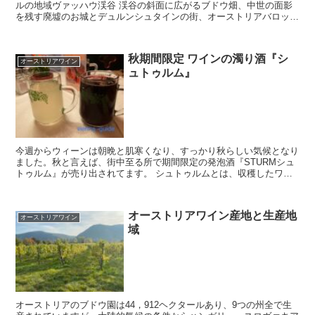
ルの地域ヴァッハウ渓谷 渓谷の斜面に広がるブドウ畑、中世の面影
を残す廃墟のお城とデュルンシュタインの街、オーストリアバロック
の総合芸術にたとえられるメルク修道院などがドナウ河と一...
秋期間限定 ワインの濁り酒『シ
オーストリアワイン
ュトゥルム』
今週からウィーンは朝晩と肌寒くなり、すっかり秋らしい気候となり
ました。秋と言えば、街中至る所で期間限定の発泡酒『STURMシュ
トゥルム』が売り出されてます。 シュトゥルムとは、収穫したワイ
ンブドウを絞り、発酵させているワイン途中段階の飲み物...
オーストリアワイン産地と生産地
オーストリアワイン
域
オーストリアのブドウ園は44，912ヘクタールあり、9つの州全で生