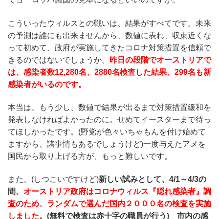
こういったウィルスとの戦いは、結果がすべてです。未来
の予測は誰にも出来ませんから、数値に表れ、収束近くな
って初めて、政府が実施してきたコロナ対策措置を信頼で
きるのではないでしょうか。
昨日の段階でオーストリアで
は、感染者数12,280名、2880名検査した結果、299名も新
感染者がいるのです。
本当は、もう少し、数値で結果が出るまで対策措置緩和を
発表しなければよかったのに。せめてイースターまで待っ
てほしかったです。(野党が色々いちゃもんを付け始めて
ますから、諸事情もあるでしょうけど)一度与えたアメを
国民から取り上げる方が、もっと難しいです。
また、(しつこいですけど)
新しい試みとして、4/1～4/3の
間、
オーストリア政府はコロナウィルス『隠れ感染者』調
査のため、ランダムで選んだ国内２０００名の検査を実施
しました。
(無料で検査は赤十字の職員が行う) 市内の感