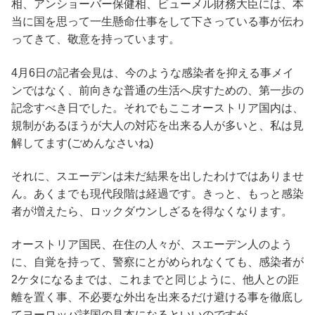
相、アンショーバー保健相、ビューメル財務大臣には、本
当に国を思って一生懸命仕事をして下さっている事が伝わ
ってきて、敬意を持っています。
4月6日の記者会見は、今のような感染者を抑える事メイ
ンではなく、前向きな普通の生活へ戻すための、第一歩の
記念すべき日でした。それでもここオーストリア国内は、
規制があるほうが大人の対応を出来る人が多いと、私は見
解してます(ごめんなさいね)
それに、スエーデンは未だ結果を出したわけではありませ
ん。あくまでも現代段階は経過です。きっと、もっと感染
者が増えたら、ロックダウンしざるを得なくなります。
オーストリア国民、在住の人々が、スエーデン人のよう
に、自覚を持って、警察にとがめられなくても、感染者が
2ケタになるまでは、これまでと同じように、他人との距
離を置く事、不必要な外出を出来るだけ避ける事を徹底し
てヨーロッパ諸国の見本になるといいのですが。