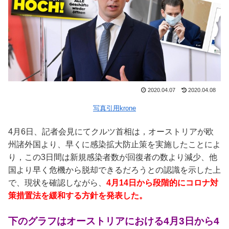
2020.04.07
2020.04.08
写真引用
krone
4月6日、記者会見にてクルツ首相は，オーストリアが欧
州諸外国より、早くに感染
拡大防止策を実施したことによ
り，この3日間は新規感染者数が回復者の数より減少、他
国より早く危機から脱却でき
るだろうとの認識を示した上
で、現状を確認しながら、
4
月
14
日から段階的にコロナ対
策措置法を緩和する方針を発表した。
下のグラフはオーストリアにおける4月3日から4