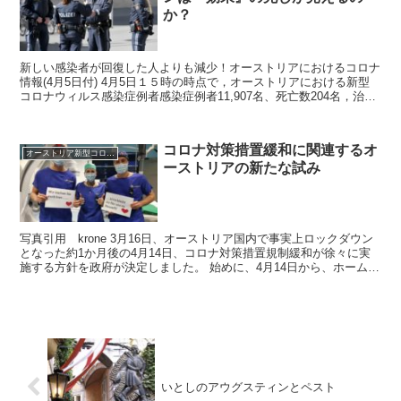
か？
新しい感染者が回復した人よりも減少！オーストリアにおけるコロナ
情報(4月5日付) 4月5日１５時の時点で，オーストリアにおける新型
コロナウィルス感染症例者感染症例者11,907名、死亡数204名，治癒
数2,998名です。少しずつですが、毎日...
コロナ対策措置緩和に関連するオ
オーストリア新型コロナウイルス情報2020
ーストリアの新たな試み
写真引用 krone 3月16日、オーストリア国内で事実上ロックダウン
となった約1か月後の4月14日、コロナ対策措置規制緩和が徐々に実
施する方針を政府が決定しました。 始めに、4月14日から、ホームセ
ンター、連邦公園などの再オープン、公共機...
いとしのアウグスティンとペスト