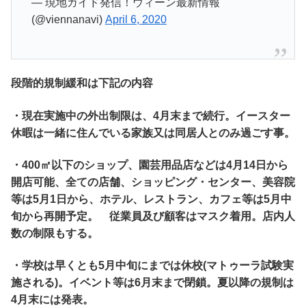
— 現地ガイド発信！ウィーン最新情報
(@viennanavi)
April 6, 2020
段階的規制緩和は下記の内容
・現在実施中の外出制限は、4月末まで続行。イースター
休暇は一緒に住んでいる家族又は同居人とのみ過ごす事。
・
400
㎡以下のショップ、園芸用品店などは
4
月
14
日から
開店可能、全ての店舗、ショッピング・センター、美容院
等は
5
月
1
日から、ホテル、レストラン、カフェ等は
5
月中
旬から再開予定。 従業員及び顧客はマスク着用。店内人
数の制限もする。
・学校は早くとも
5
月中旬にまでは休校
(
マトゥーラ試験実
施される
)
。イベント等は
6
月末まで閉鎖。夏以降の規制は
4
月末には発表。