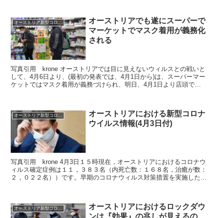
オーストリアでも遂にスーパーで
オーストリア新型コロナウイルス情報2020
マーケットでマスク着用が義務化
される
写真引用 krone オーストリアでは目に見えないウィルスとの戦いと
して、4月6日より、(最初の発表では、4月1日から)は、スーパーマー
ケットではマスク着用が義務づけられ、明日、4月1日より店頭で無
料で配られる事になりました(人が殺到しそう...
オーストリアにおける新型コロナ
オーストリア新型コロナウイルス情報2020
ウイルス情報(4月3日付)
写真引用 krone 4月3日１５時現在，オーストリアにおけるコロナウ
ィルス確定症例は１１，３８３名（内死亡数：１６８名，治癒が数：
２，０２２名））です。早期のコロナウィルス対策措置を実施したお
かげで、感染者の増加率は4%に減少し、国内にお...
オーストリアにおけるロックダウ
オーストリア新型コロナウイルス情報2020
ンは『効果』の兆しが見えるの