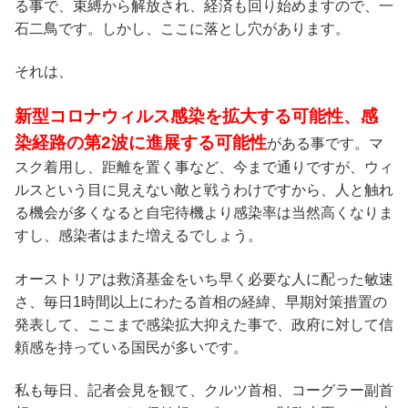
る事で、束縛から解放され、経済も回り始めますので、一
石二鳥です。しかし、ここに落とし穴があります。
それは、
新型コロナウィルス感染を拡大する可能性、感
染経路の第
2
波に進展する可能性
がある事です。マ
スク着用し、距離を置く事など、今まで通りですが、ウィ
ルスという目に見えない敵と戦うわけですから、人と触れ
る機会が多くなると自宅待機より感染率は当然高くなりま
すし、感染者はまた増えるでしょう。
オーストリアは救済基金をいち早く必要な人に配った敏速
さ、毎日1時間以上にわたる首相の経緯、早期対策措置の
発表して、ここまで感染拡大抑えた事で、政府に対して信
頼感を持っている国民が多いです。
私も毎日、記者会見を観て、クルツ首相、コーグラー副首