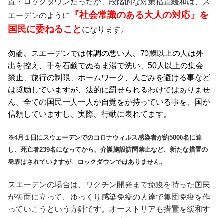
置・ロックダウンだったが、段階的な対策措置緩和は、ス
『社会常識のある大人の対応』
を
エーデンのように
国民に
委ねること
になります。
勿論、スエーデンでは体調の悪い人、
70
歳以上の人は外
出を控え、手を石鹸でぬるま湯で洗い、
50
人以上の集会
禁止、旅行の制限、ホームワーク、人ごみを避ける事など
は奨励していますが、法的に罰せられるわけではありませ
ん。全ての国民一人一人が自覚をが持っている事を、国が
信頼していますし、実際、行動に表れてます。
※
4
月１日にスウェーデンでのコロナウィルス感染者が約
5000
名に達
し、死亡者
239
名になってから、介護施設訪問禁止など、新たな措置の
発表はされていますが、ロックダウンではありません。
スエーデンの場合は、ワクチン開発まで免疫を持った国民
が矢面に立って、ゆっくり感染免疫の人達で集団免疫を作
っていこうという方針です。オーストリアも措置を緩和す