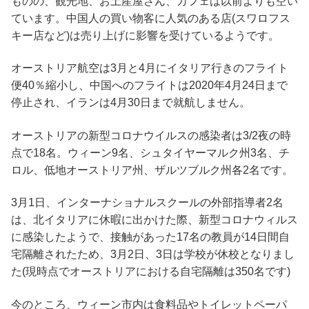
ものの、観光地、お土産屋さん、カフェは以前よりも空い
ています。中国人の買い物客に人気のある店(スワロフス
キー店など)は売り上げに影響を受けているようです。
オーストリア航空は3月と4月にイタリア行きのフライト
便40％縮小し、中国へのフライトは2020年4月24日まで
停止され、イランは4月30日まで就航しません。
オーストリアの新型コロナウイルスの感染者は3/2夜の時
点で18名。ウィーン9名、シュタイヤーマルク州3名、チ
ロル、低地オーストリア州、ザルツブルク州各2名です。
3月1日、インターナショナルスクールの外部指導者2名
は、北イタリアに休暇に出かけた際、新型コロナウィルス
に感染したようで、接触があった17名の教員が14日間自
宅隔離されたため、3月2日、3日は学校が休校となりまし
た(現時点でオーストリアにおける自宅隔離は350名です)
今のところ、ウィーン市内は食料品やトイレットペーパ