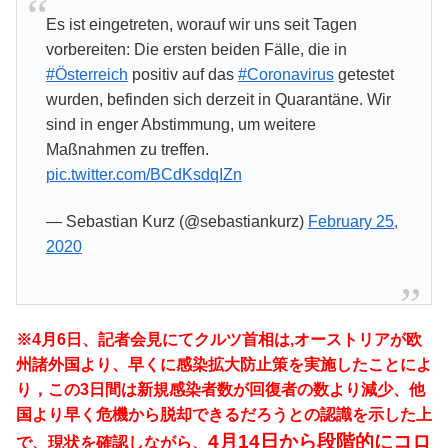
Es ist eingetreten, worauf wir uns seit Tagen
vorbereiten: Die ersten beiden Fälle, die in
#Österreich
positiv auf das
#Coronavirus
getestet
wurden, befinden sich derzeit in Quarantäne. Wir
sind in enger Abstimmung, um weitere
Maßnahmen zu treffen.
pic.twitter.com/BCdKsdqIZn
— Sebastian Kurz (@sebastiankurz)
February 25,
2020
※4月6日、記者会見にてクルツ首相は,
オーストリアが欧
州諸外国より、早くに感染
拡大防止策を実施したことによ
り，この3日間は新規感染者数が回復者の数より減少、他
国より早く危機から脱却でき
るだろうとの認識を示した上
4月14日から段階的にコロ
で、現状を確認しながら、