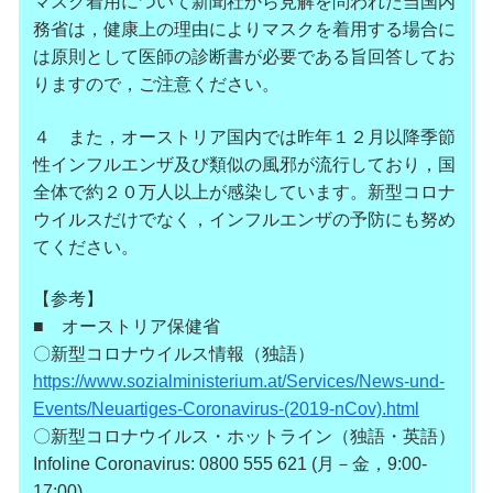
マスク着用について新聞社
から見解を問われた当国内
務省は，健康上の理由によりマスクを着
用する場合に
は原則として医師の診断書が必要である旨回答してお
りますので，ご注意ください。
４ また，オーストリア国内では昨年１２月以降季節
性インフルエンザ
及び類似の風邪が流行しており，国
全体で約２０万人以上が感染し
ています。新型コロナ
ウイルスだけでなく，インフルエンザの予防
にも努め
てください。
【参考】
■ オーストリア保健省
〇新型コロナウイルス情報（独語）
https://www.sozialministerium.
at/Services/News-und-
Events/Ne
uartiges-Coronavirus-(2019-nCo
v).html
〇新型コロナウイルス・ホットライン（独語・英語）
Infoline Coronavirus: 0800 555 621 (月－金，9:00-
17:00)