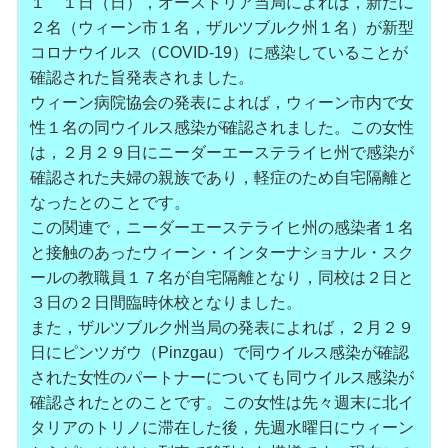
１ １日（日），オーストリア当局によれば，新たに
２名（ウィーン市
１名，ザルツブルク州１名）が新型
コロナウイルス（COVID-
19）に感染していることが
確認された旨発表されました。
ウィーン病院協会の発表によれば，ウィーン市内で女
性１名の同ウ
イルス感染が確認されました。この女性
は，２月２９日にニーダー
エーステライヒ州で感染が
確認された夫婦の親族であり，
軽症のため自宅隔離と
なったとのことです。
この関連で，ニーダーエーステライヒ州の感染者１名
と接触のあっ
たウィーン・インターナショナル・
スク
ールの教職員１７名が自宅隔離となり，同校は２日と
３日の２
日間臨時休校となりました。
また，ザルツブルク州当局の発表によれば，２月２９
日にピンツガ
ウ（Pinzgau）で同ウイルス感染が確認
された女性のパート
ナーについても同ウイルス感染が
確認されたとのことです。この女
性は先々週末に北イ
タリアのトリノに滞在した後，先週水曜日にウ
ィーン