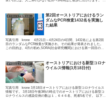
良い日には、人ごみの少ない近所へ1時間ほど散歩に出かけます。 マ
スメディアでも、毎日報道されていま...
第2回オーストリアにおけるラン
オーストリア新型コロナウイルス情報2020
ダムなPCR検査1432名を実施し
た結果
写真引用 krone 4月21日～4月24日の4日間、1432名による第2回
目のランダムなPCR検査が実施され、その結果が発表されました。
この目的は、4月の初め,SORA(社会研究機関)における第一回目のラ
ンダムなPCR調査結果から、再...
オーストリアにおける新型コロナ
オーストリア新型コロナウイルス情報2020
ウイルス情報(3月18日付)
写真引用 krone 3月18日オーストリアにおける新型コロナウイルス
情報です。 3月18日午後3時の時点でのオーストリアにおける新型コ
ロナウイルスの感染症例の数は１，６４６名、死者5名です。 以下
在日オーストリア日本大使館のメールより抜...