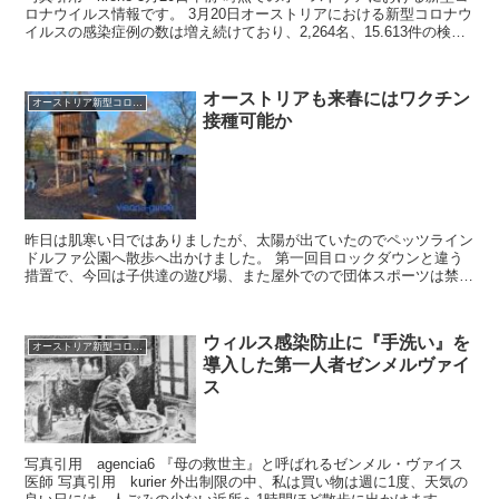
ロナウイルス情報です。 3月20日オーストリアにおける新型コロナウ
イルスの感染症例の数は増え続けており、2,264名、15.613件の検査
が行われました。死者の数10名...
オーストリアも来春にはワクチン
オーストリア新型コロナウイルス情報2020
接種可能か
昨日は肌寒い日ではありましたが、太陽が出ていたのでペッツライン
ドルファ公園へ散歩へ出かけました。 第一回目ロックダウンと違う
措置で、今回は子供達の遊び場、また屋外でので団体スポーツは禁止
ではないため、子供達は楽しそうに外で遊んでいる姿が目に...
ウィルス感染防止に『手洗い』を
オーストリア新型コロナウイルス情報2020
導入した第一人者ゼンメルヴァイ
ス
写真引用 agencia6 『母の救世主』と呼ばれるゼンメル・ヴァイス
医師 写真引用 kurier 外出制限の中、私は買い物は週に1度、天気の