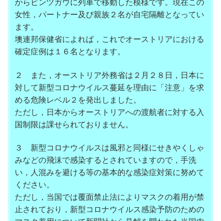
からピンツガウに列車で移動した模様です。現在この
女性，
パートナー及び親族２名が自宅隔離となってい
ます。
墺連邦保健省によれば，これでオーストリアにおける
確定症例は１
６名となります。
２ また，オーストリア外務省は２月２８日，日本に
対して新型コロナ
ウイルス蔓延を理由に「注意」を求
める危険レベル２を発出しまし
た。
ただし，日本からオーストリアへの渡航者に対する入
国制限は課せ
られておりません。
３ 新型コロナウイルスは風邪と同様にせきやくしゃ
みなどの飛沫で感
染するとされていますので，手洗
い，人混みを避ける等の基本的な
感染症対策に努めて
ください。
ただし，当国では覆面禁止法によりマスクの着用が禁
止されており
，新型コロナウイルス感染予防のための