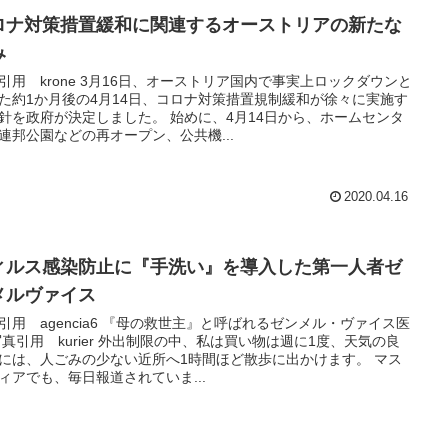
ロナ対策措置緩和に関連するオーストリアの新たな
み
引用 krone 3月16日、オーストリア国内で事実上ロックダウンと
た約1か月後の4月14日、コロナ対策措置規制緩和が徐々に実施す
針を政府が決定しました。 始めに、4月14日から、ホームセンタ
連邦公園などの再オープン、公共機...
2020.04.16
ィルス感染防止に『手洗い』を導入した第一人者ゼ
メルヴァイス
引用 agencia6 『母の救世主』と呼ばれるゼンメル・ヴァイス医
写真引用 kurier 外出制限の中、私は買い物は週に1度、天気の良
には、人ごみの少ない近所へ1時間ほど散歩に出かけます。 マス
ィアでも、毎日報道されていま...