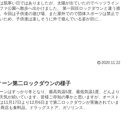
は肌寒い日ではありましたが、太陽が出ていたのでペッツライン
ファ公園へ散歩へ出かけました。 第一回目ロックダウンと違う措
、今回は子供達の遊び場、また屋外でので団体スポーツは禁止で
いため、子供達は楽しそうに外で遊んでいる姿が目に...
2020.11.22
ィーン第二ロックダウンの様子
ーンはすっかり冬となり、最高気温5度、最低気温1度、どんより
天気が続いています。皆様ご存知の事かと思いますが、オースト
は11月17日より12月6日まで第二ロックダウンが実施されていま
 商店も食料品、ドラッグストア、ガソリンス...