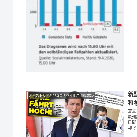
新
オーストリア新型コロナウイルス情報2020
和
写真
欧州
日間
却で