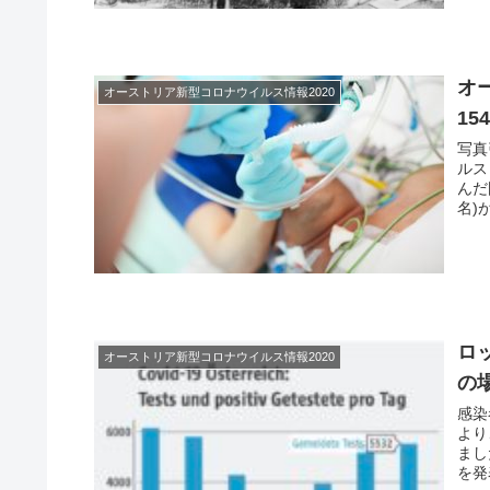
オ
オーストリア新型コロナウイルス情報2020
1
写真
ルス
んだ
名)
ロ
オーストリア新型コロナウイルス情報2020
の
感染
より
まし
を発