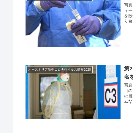
写真
ィー
を散
り台
第
オーストリア新型コロナウイルス情報2020
名
写真
目の
の目
ムな