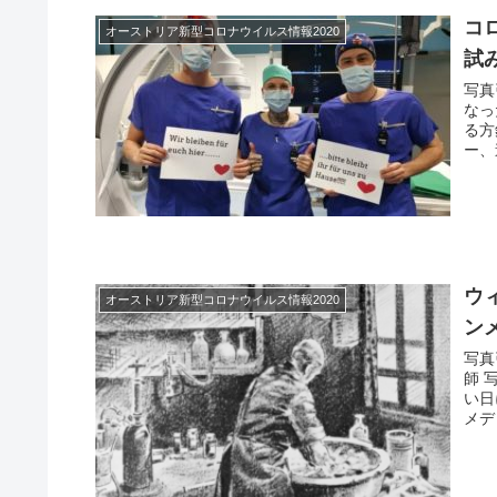
コ
オーストリア新型コロナウイルス情報2020
試
写真
なっ
る方
ー、
ウ
オーストリア新型コロナウイルス情報2020
ン
写真
師 
い日
メデ