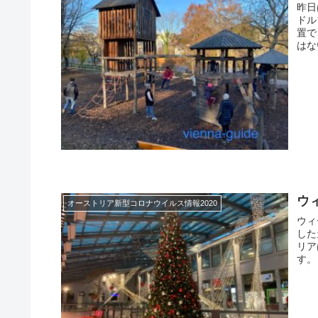
昨日
ドル
置で
はな
ウ
オーストリア新型コロナウイルス情報2020
ウィ
した
リア
す。