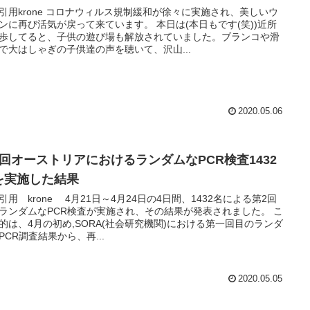
引用krone コロナウィルス規制緩和が徐々に実施され、美しいウ
ンに再び活気が戻って来ています。 本日は(本日もです(笑))近所
歩してると、子供の遊び場も解放されていました。ブランコや滑
で大はしゃぎの子供達の声を聴いて、沢山...
2020.05.06
2回オーストリアにおけるランダムなPCR検査1432
を実施した結果
引用 krone 4月21日～4月24日の4日間、1432名による第2回
ランダムなPCR検査が実施され、その結果が発表されました。 こ
的は、4月の初め,SORA(社会研究機関)における第一回目のランダ
PCR調査結果から、再...
2020.05.05